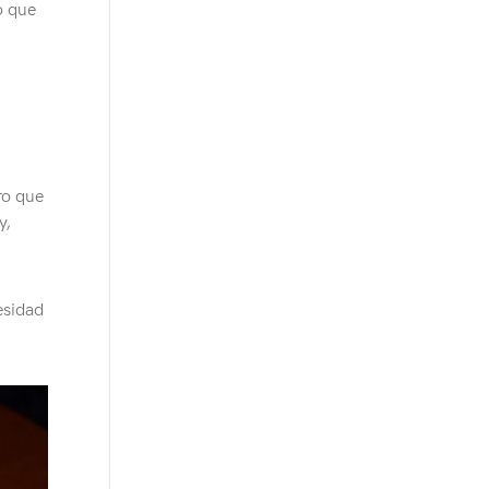
o que
ro que
y,
esidad