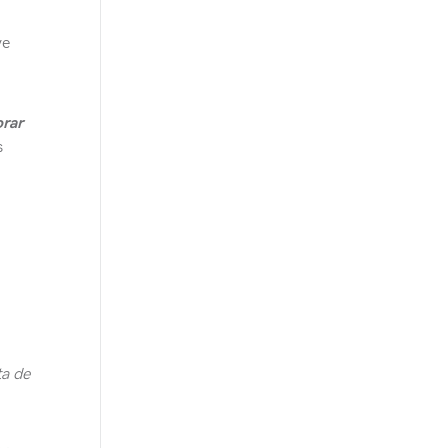
ye
orar
s
ta de