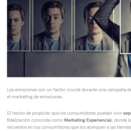
Las emociones son un factor crucial durante una campaña de
el marketing de emociones.
El hecho de propiciar que los consumidores puedan vivir
exp
fidelización conocida como
Marketing Experiencial
, donde l
recuerdos en los consumidores que los acerquen a las tienda