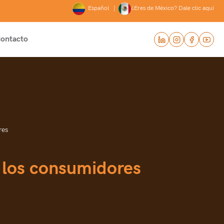
Español |
¿Eres de México? Dale clic aquí
ontacto
res
 los consumidores