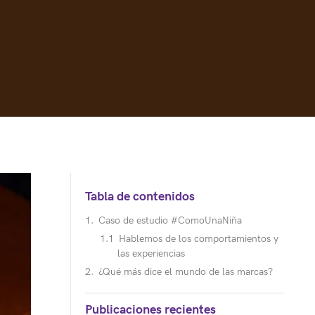
Tabla de contenidos
Caso de estudio #ComoUnaNiña
Hablemos de los comportamientos y
las experiencias
¿Qué más dice el mundo de las marcas?
Publicaciones recientes