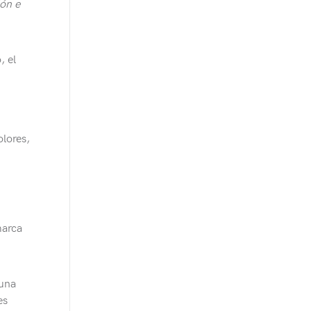
ón e
, el
olores,
marca
una
es