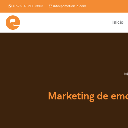
Saltar
(+57) 318 500 3803
info@emotion-a.com
al
contenido
Inicio
In
Marketing de emo