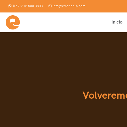
Saltar
(+57) 318 500 3803
info@emotion-a.com
al
contenido
Inicio
Volverem