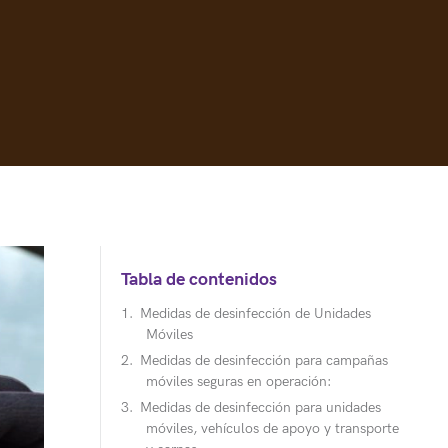
Tabla de contenidos
Medidas de desinfección de Unidades
Móviles
Medidas de desinfección para campañas
móviles seguras en operación:
Medidas de desinfección para unidades
móviles, vehículos de apoyo y transporte