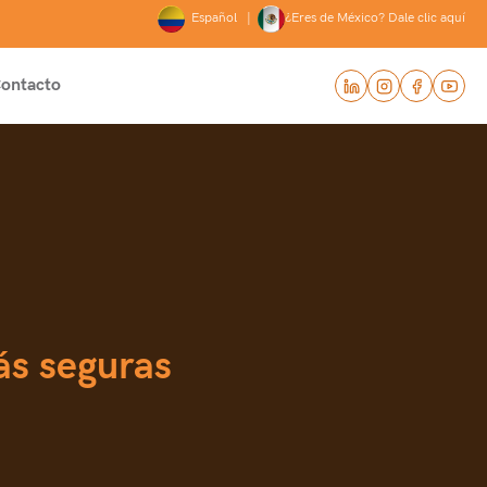
Español |
¿Eres de México? Dale clic aquí
ontacto
s seguras