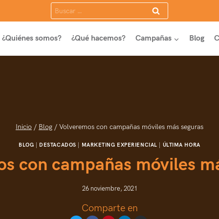
Buscar:
¿Quiénes somos?
¿Qué hacemos?
Campañas
Blog
C
Inicio
/
Blog
/
Volveremos con campañas móviles más seguras
BLOG
|
DESTACADOS
|
MARKETING EXPERIENCIAL
|
ÚLTIMA HORA
os con campañas móviles má
26 noviembre, 2021
Comparte en