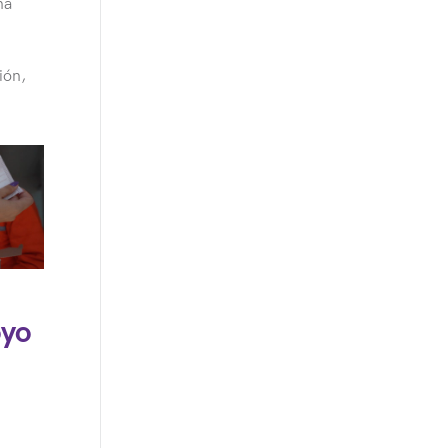
na
ión,
oyo