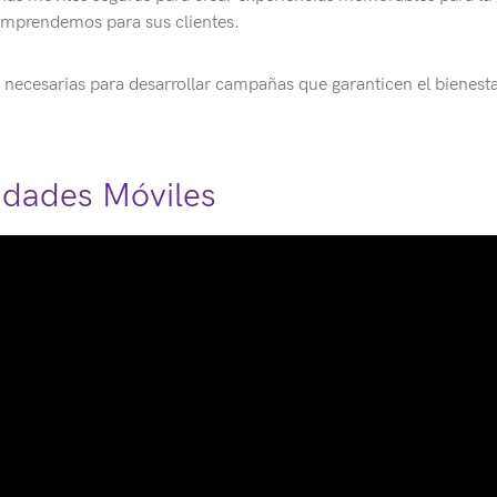
emprendemos para sus clientes.
 necesarias para desarrollar campañas que garanticen el bienest
idades Móviles