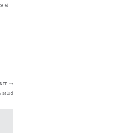
e el
ENTE
n salud