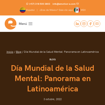
Saltar
(+57) 318 500 3803
info@emotion-a.com
al
Español |
¿Eres de México? Dale clic aquí
MEX
contenido
Menú
Inicio
/
Blog
/
Día Mundial de la Salud Mental: Panorama en Latinoamérica
BLOG
Día Mundial de la Salud
Mental: Panorama en
Latinoamérica
3 octubre, 2022