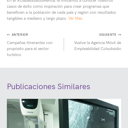
En el #DíadelaSaludMental te invitamos a conocer nuestros
casos de éxito como inspiración para crear programas que
beneficien a la población de cada país y región con resultados
tangibles a mediano y largo plazo.
Ver Más
Navegación
ANTERIOR
SIGUIENTE
Campañas itinerantes con
Vuelve la Agencia Móvil de
de
propósito para el sector
Empleabilidad Colsubsidio
entradas
turístico
Publicaciones Similares