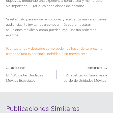
objetivos, brindando una experiencia controlada y memorable,
sin importar el lugar o las condiciones del entorno.
Si estás listo para mover emociones y acercar tu marca a nuevas
audiencias, te invitamos a conocer más sobre nuestras
soluciones móviles y cómo pueden impulsar tus próximos
eventos.
¡Contáctanos y descubre cómo podemos hacer de tu próxima
campaña una experiencia inolvidable en movimiento!
Navegación
ANTERIOR
SIGUIENTE
El ABC de las Unidades
Alfabetización financiera a
de
Móviles Especiales
bordo de Unidades Móviles
entradas
Publicaciones Similares