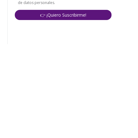
corporativo
Política de Tratamiento de Datos Personales
Aviso d