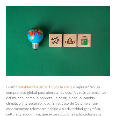
Fueron
establecidos en 2015 por la ONU
y representan un
compromiso global para abordar los desafíos más apremiantes
del mundo, como la pobreza, la desigualdad, el cambio
climático y la sostenibilidad. En el caso de Colombia, son
especialmente relevantes debido a su diversidad geográfica,
cultural y económica, que exige soluciones adaptadas a sus