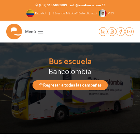
Saltar
(+57) 318 500 3803
info@emotion-a.com
al
Español |
¿Eres de México? Dale clic aquí
MEX
contenido
Menú
Bus escuela
Bancolombia
Regresar a todas las campañas