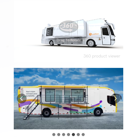
Drag To Rotate
360 product viewer