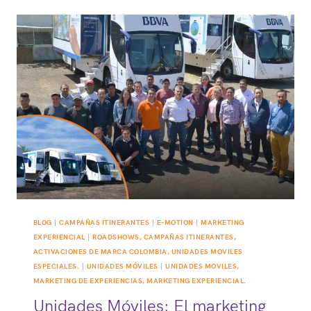
UNIDADES
MÓVILES
ESPECIALES
Y
CUÁL
ES
SU
ALCANCE
ESTRATÉGICO?
BLOG
|
CAMPAÑAS ITINERANTES
|
E-MOTION
|
MARKETING
EXPERIENCIAL
|
ROADSHOWS, CAMPAÑAS ITINERANTES,
ACTIVACIONES DE MARCA COLOMBIA, UNIDADES MOVILES
ESPECIALES.
|
UNIDADES MÓVILES
|
UNIDADES MOVILES,
MARKETING DE EXPERIENCIAS, MARKETING EXPERIENCIAL.
Unidades Móviles: El marketing