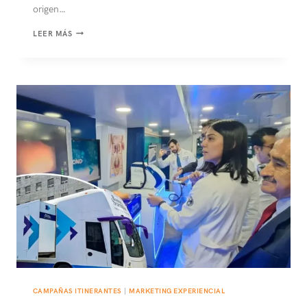
origen…
LABORATORIO
LEER MÁS
MÓVIL:
TECNOLOGÍA
PARA
POTENCIAR
EL
SECTOR
RURAL
CAMPAÑAS ITINERANTES
|
MARKETING EXPERIENCIAL