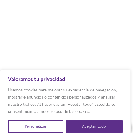
Código postal: 250017
Bodega 8. Cota – Colombia.
Centro Empresarial los Robles
Autopista Medellín Km. 1
Colombia
(+57) (601) 617 5070 Ext 1011
Valoramos tu privacidad
(+57) 318 500 3803
Usamos cookies para mejorar su experiencia de navegación,
mostrarle anuncios o contenidos personalizados y analizar
info@emotion-a.com
nuestro tráfico. Al hacer clic en “Aceptar todo” usted da su
consentimiento a nuestro uso de las cookies.
Personalizar
Aceptar todo
Copyright© 2026 e-motion global SAS. Todos los derechos reservados.