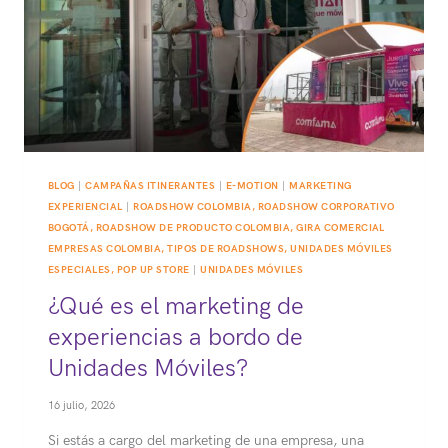
BLOG
|
CAMPAÑAS ITINERANTES
|
E-MOTION
|
MARKETING
EXPERIENCIAL
|
ROADSHOW COLOMBIA, ROADSHOW CORPORATIVO
BOGOTÁ, ROADSHOW DE PRODUCTO COLOMBIA, GIRA COMERCIAL
EMPRESAS COLOMBIA, TIPOS DE ROADSHOWS, UNIDADES MÓVILES
ESPECIALES, POP UP STORE
|
UNIDADES MÓVILES
¿Qué es el marketing de
experiencias a bordo de
Unidades Móviles?
16 julio, 2026
Si estás a cargo del marketing de una empresa, una