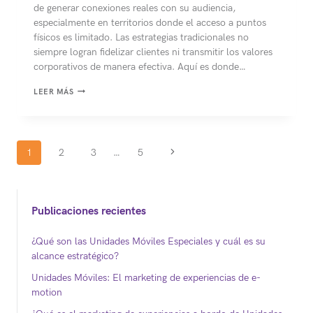
de generar conexiones reales con su audiencia,
especialmente en territorios donde el acceso a puntos
físicos es limitado. Las estrategias tradicionales no
siempre logran fidelizar clientes ni transmitir los valores
corporativos de manera efectiva. Aquí es donde…
NIVELES
LEER MÁS
DE
EXPERIENCIAS
DE
Navegación
MARCA:
Siguiente
1
2
3
…
5
¿LOS
de
página
CONOCÍAS
TODOS?
página
Publicaciones recientes
¿Qué son las Unidades Móviles Especiales y cuál es su
alcance estratégico?
Unidades Móviles: El marketing de experiencias de e-
motion