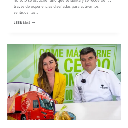
no solo se escuche, sino que se sienta y se recuerde? A
través de experiencias diseñadas para activar los
sentidos, las…
¿HAS
LEER MÁS
OÍDO
HABLAR
DEL
MARKETING
SENSORIAL?