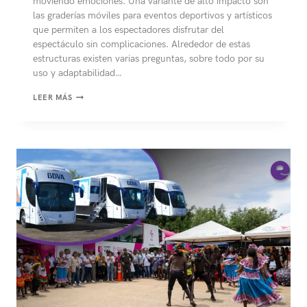
moviendo emociones. Una variante de alto impacto son
las graderías móviles para eventos deportivos y artísticos
que permiten a los espectadores disfrutar del
espectáculo sin complicaciones. Alrededor de estas
estructuras existen varias preguntas, sobre todo por su
uso y adaptabilidad…
GRADERÍAS
LEER MÁS
MÓVILES
PARA
EVENTOS
DEPORTIVOS
Y
ARTÍSTICOS