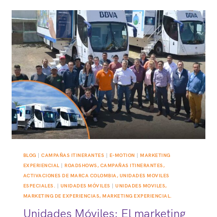
UNIDADES
MÓVILES
ESPECIALES
Y
CUÁL
ES
SU
ALCANCE
ESTRATÉGICO?
BLOG
|
CAMPAÑAS ITINERANTES
|
E-MOTION
|
MARKETING
EXPERIENCIAL
|
ROADSHOWS, CAMPAÑAS ITINERANTES,
ACTIVACIONES DE MARCA COLOMBIA, UNIDADES MOVILES
ESPECIALES.
|
UNIDADES MÓVILES
|
UNIDADES MOVILES,
MARKETING DE EXPERIENCIAS, MARKETING EXPERIENCIAL.
Unidades Móviles: El marketing