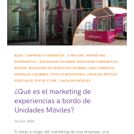
BLOG
|
CAMPAÑAS ITINERANTES
|
E-MOTION
|
MARKETING
EXPERIENCIAL
|
ROADSHOW COLOMBIA, ROADSHOW CORPORATIVO
BOGOTÁ, ROADSHOW DE PRODUCTO COLOMBIA, GIRA COMERCIAL
EMPRESAS COLOMBIA, TIPOS DE ROADSHOWS, UNIDADES MÓVILES
ESPECIALES, POP UP STORE
|
UNIDADES MÓVILES
¿Qué es el marketing de
experiencias a bordo de
Unidades Móviles?
16 julio, 2026
Si estás a cargo del marketing de una empresa, una