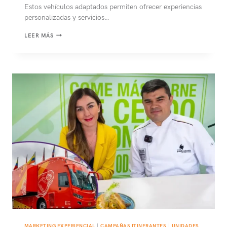
Estos vehículos adaptados permiten ofrecer experiencias
personalizadas y servicios…
UNIDADES
LEER MÁS
MÓVILES:
QUÉ
SON,
FUNCIONES
Y
BENEFICIOS
MARKETING EXPERIENCIAL
|
CAMPAÑAS ITINERANTES
|
UNIDADES