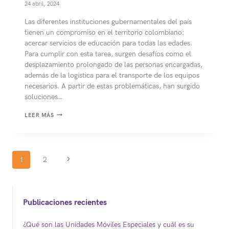
24 abril, 2024
Las diferentes instituciones gubernamentales del país
tienen un compromiso en el territorio colombiano:
acercar servicios de educación para todas las edades.
Para cumplir con esta tarea, surgen desafíos como el
desplazamiento prolongado de las personas encargadas,
además de la logística para el transporte de los equipos
necesarios. A partir de estas problemáticas, han surgido
soluciones…
¿CÓMO
LEER MÁS
LLEVAR
SERVICIOS
DE
Navegación
EDUCACIÓN
Siguiente
1
2
MÓVIL
de
página
A
TRAVÉS
página
DEL
Publicaciones recientes
PAÍS?
¿Qué son las Unidades Móviles Especiales y cuál es su