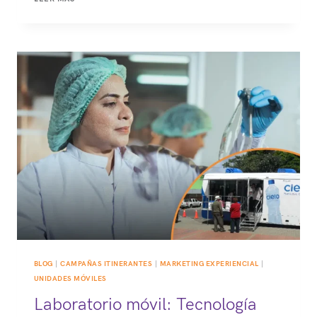
LA
ESTRATEGIA
QUE
ACERCA
TU
MARCA
AL
CLIENTE
BLOG
|
CAMPAÑAS ITINERANTES
|
MARKETING EXPERIENCIAL
|
UNIDADES MÓVILES
Laboratorio móvil: Tecnología