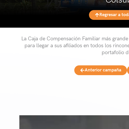
Colsu
Regresar a to
La Caja de Compensación Familiar más grande de
para llegar a sus afiliados en todos los rinc
portafolio d
Anterior campaña