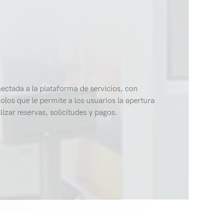
ectada a la plataforma de servicios, con
olos que le permite a los usuarios la apertura
lizar reservas, solicitudes y pagos.