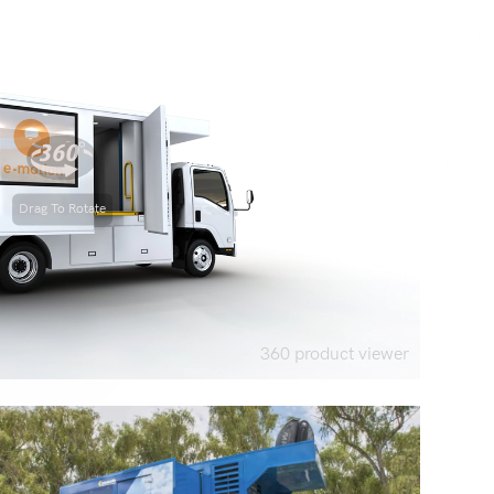
Drag To Rotate
360 product viewer