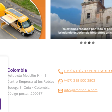
Colombia
(+57) (601) 617 5070 Ext 101
Autopista Medellín Km. 1
(+57) 318 500 3803
Centro Empresarial los Robles
Bodega 8. Cota – Colombia.
info@emotion-a.com
Código postal: 250017