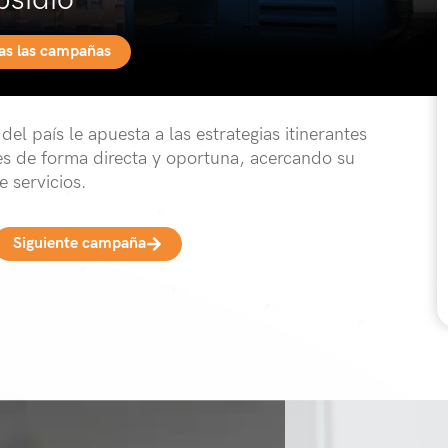
bsidio
das las campañas
l país le apuesta a las estrategias itinerantes
ones de forma directa y oportuna, acercando su
e servicios.
Siguiente campaña