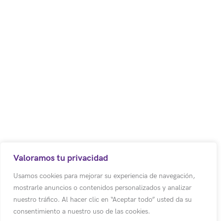
Política de Tratamiento de Datos Personales
Aviso d
Código postal: 250017
Bodega 8. Cota – Colombia.
Centro Empresarial los Robles
Autopista Medellín Km. 1
Colombia
(+57) (601) 617 5070 Ext 1011
Valoramos tu privacidad
(+57) 318 500 3803
Usamos cookies para mejorar su experiencia de navegación,
mostrarle anuncios o contenidos personalizados y analizar
info@emotion-a.com
nuestro tráfico. Al hacer clic en “Aceptar todo” usted da su
consentimiento a nuestro uso de las cookies.