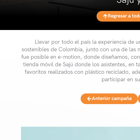
Saju 
Regresar a to
Llevar por todo el país la experiencia de
sostenibles de Colombia, junto con una de las
fue posible en e-motion, donde diseñamos, con
tienda móvil de Sajú donde los asistentes, en 
favoritos realizados con plástico reciclado, a
participar en s
Anterior campaña