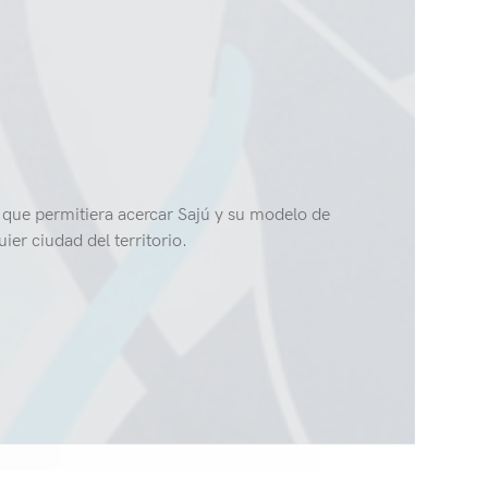
 que permitiera acercar Sajú y su modelo de
ier ciudad del territorio.