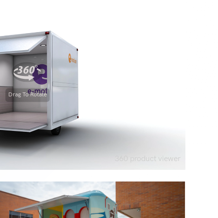
Drag To Rotate
360 product viewer