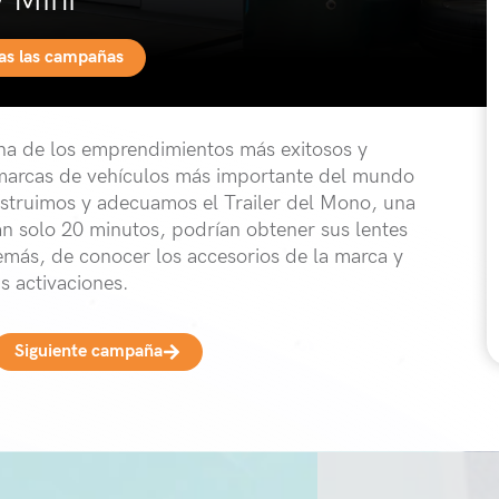
y Mini
das las campañas
 una de los emprendimientos más exitosos y
 marcas de vehículos más importante del mundo
struimos y adecuamos el Trailer del Mono, una
tan solo 20 minutos, podrían obtener sus lentes
demás, de conocer los accesorios de la marca y
us activaciones.
Siguiente campaña