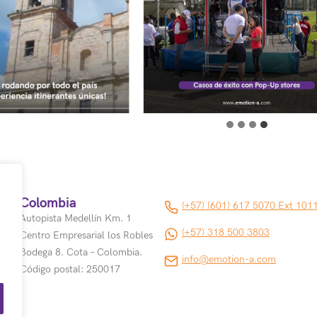
Colombia
(+57) (601) 617 5070 Ext 101
Autopista Medellín Km. 1
(+57) 318 500 3803
Centro Empresarial los Robles
Bodega 8. Cota – Colombia.
info@emotion-a.com
Código postal: 250017