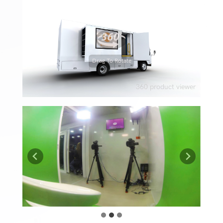
Drag To Rotate
360 product viewer