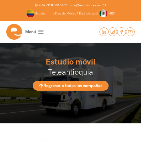
Saltar
(+57) 318 500 3803
info@emotion-a.com
al
Español |
¿Eres de México? Dale clic aquí
MEX
contenido
Menú
Estudio móvil
Teleantioquia
Regresar a todas las campañas