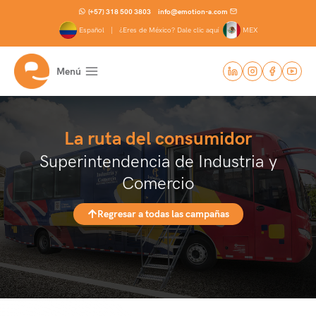
Saltar
(+57) 318 500 3803
info@emotion-a.com
al
Español |
¿Eres de México? Dale clic aquí
MEX
contenido
Menú
La ruta del consumidor
Superintendencia de Industria y
Comercio
Regresar a todas las campañas