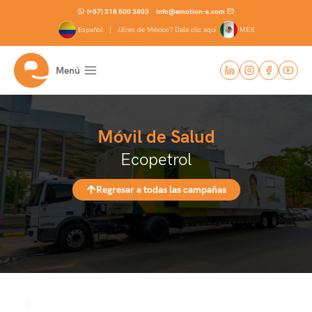
Saltar
(+57) 318 500 3803
info@emotion-a.com
al
Español |
¿Eres de México? Dale clic aquí
MEX
contenido
Menú
Móvil de Salud
Ecopetrol
Regresar a todas las campañas