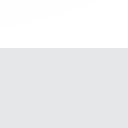
•
Nos certificamos co
ha
•
A
•
Logramos tener 
isión