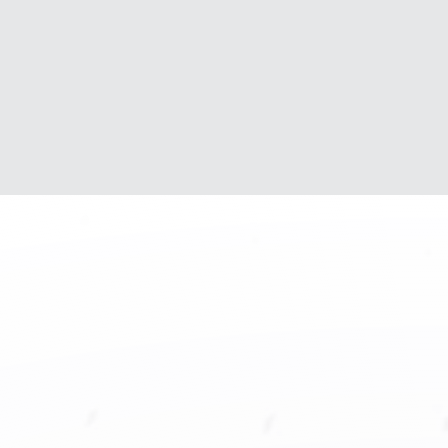
igualdad y dando valor a
sus requerimientos y
capacidades.
Innovamos
constantemente en
soluciones que nos
permitan volar con nuestra
imaginación y dar mayor
valor a nuestro trabajo.