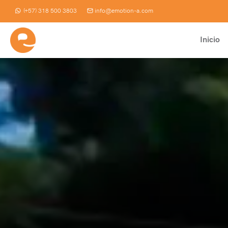
Saltar
(+57) 318 500 3803
info@emotion-a.com
al
contenido
Inicio