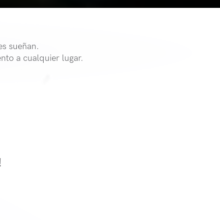
es sueñan.
to a cualquier lugar.
!