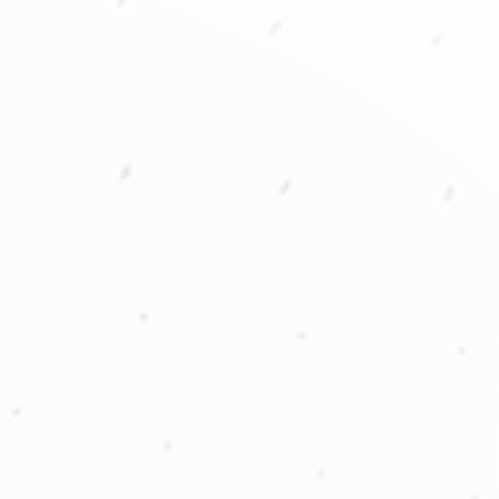
ity américa S.A..
producción.
•
Iniciamo
•
Desarrollamos nues
ño de Experiencias.