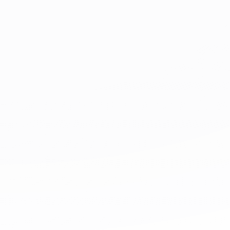
•
Iniciamos campañas con Bancolombia
2015 – 2019
•
Llegamos a Perú con campañas d
•
Logramos el sello “Buenas Prácticas de Inn
•
Nace la marca e-motion