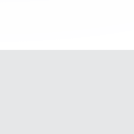
M
e-motion