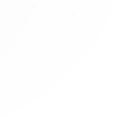
2012 – 2014
s la primera Notaría Móvil del mundo.
os la Ruta del Consumidor de la SIC.
tamos las Casas de Justicia móviles.
2020 – 2023