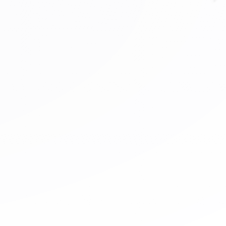
 y Ecopetrol.
•
Construimo
•
Iniciam
•
Implemen
e salud.
ovación” de la CCB.
.