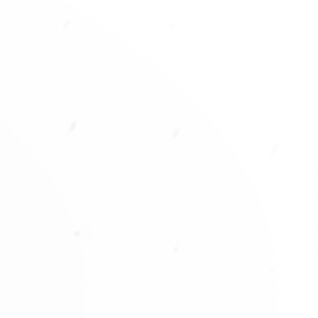
2006 – 2008
s campañas en Ecuador y Venezuela.
tra primera Unidad Móvil fluvial navegando el
Magdalena.