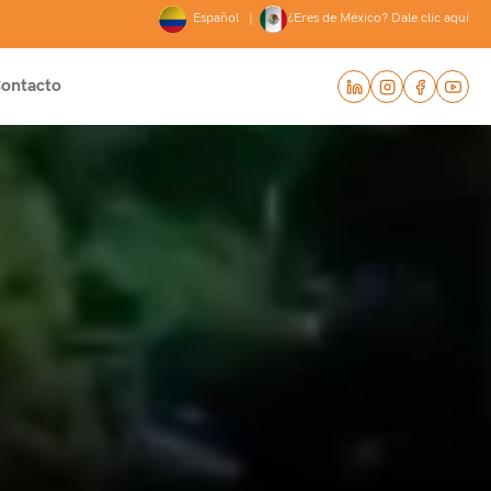
Español |
¿Eres de México? Dale clic aquí
ontacto