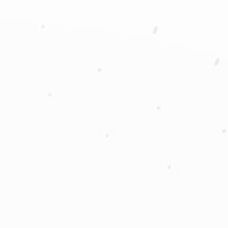
2003 – 2005
•
Fundación en Colombia como alegria-activ
•
Abrimos nuestra primera planta de 
2009 – 2011
•
Implementamos nuestro modelo 360º de Dise