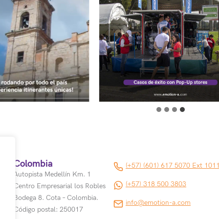
Colombia
(+57) (601) 617 5070 Ext 101
Autopista Medellín Km. 1
(+57) 318 500 3803
Centro Empresarial los Robles
Bodega 8. Cota – Colombia.
info@emotion-a.com
Código postal: 250017