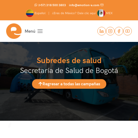
Saltar
(+57) 318 500 3803
info@emotion-a.com
al
Español |
¿Eres de México? Dale clic aquí
MEX
contenido
Menú
Subredes de salud
Secretaría de Salud de Bogotá
Regresar a todas las campañas