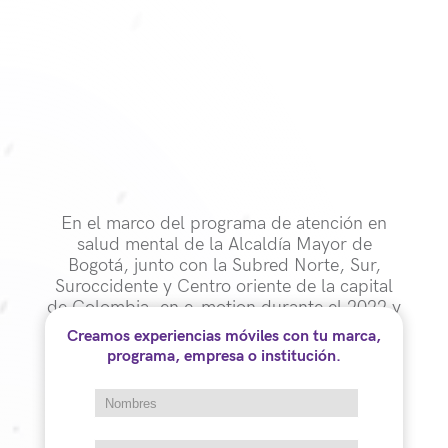
En el marco del programa de atención en
salud mental de la Alcaldía Mayor de
Bogotá, junto con la Subred Norte, Sur,
Suroccidente y Centro oriente de la capital
de Colombia, en e-motion durante el 2022 y
2023 desarrollamos y articulamos el
Creamos experiencias móviles con tu marca,
componente itinerante de esta estrategia que
programa, empresa o institución.
lleva servicios integrales de salud a las
diferentes localidades de la ciudad,
complementando el programa de atención
del sistema de salud pública de forma