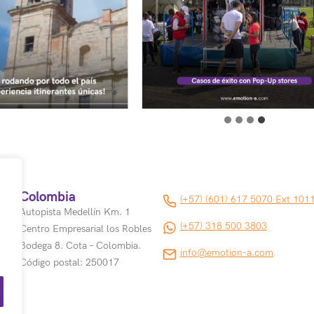
Colombia
(+57) (601) 617 5070 Ext 101
Autopista Medellín Km. 1
(+57) 318 500 3803
Centro Empresarial los Robles
Bodega 8. Cota – Colombia.
info@emotion-a.com
Código postal: 250017