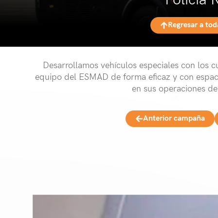
Policía 
Regresar a to
Desarrollamos vehículos especiales con los cu
equipo del ESMAD de forma eficaz y con espac
en sus operaciones de
Anterior campaña