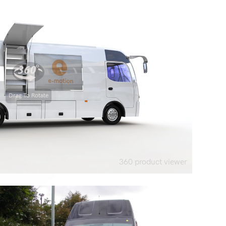
Drag To Rotate
360 product viewer