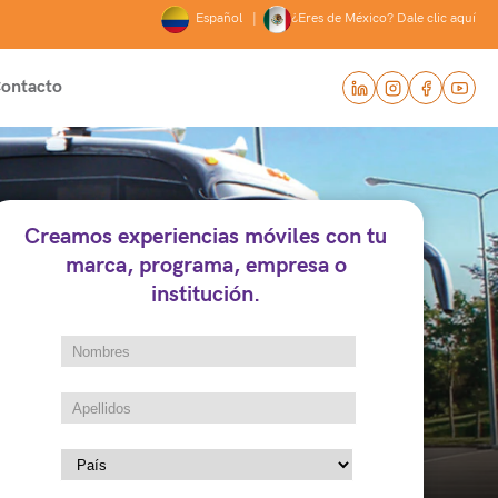
Español |
¿Eres de México? Dale clic aquí
ontacto
Creamos experiencias móviles con tu
marca, programa, empresa o
institución.