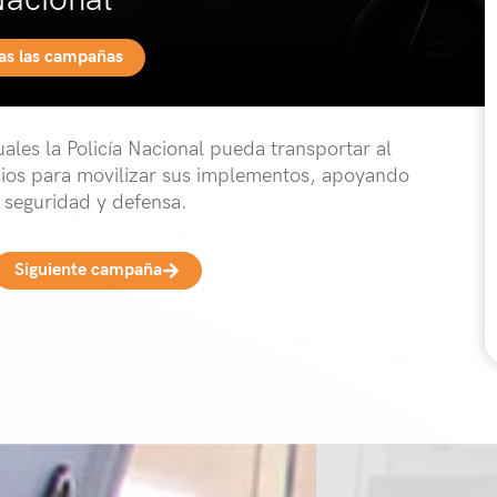
Nacional
das las campañas
ales la Policía Nacional pueda transportar al
ios para movilizar sus implementos, apoyando
 seguridad y defensa.
Siguiente campaña