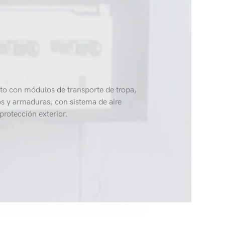
lto con módulos de transporte de tropa,
os y armaduras, con sistema de aire
protección exterior.