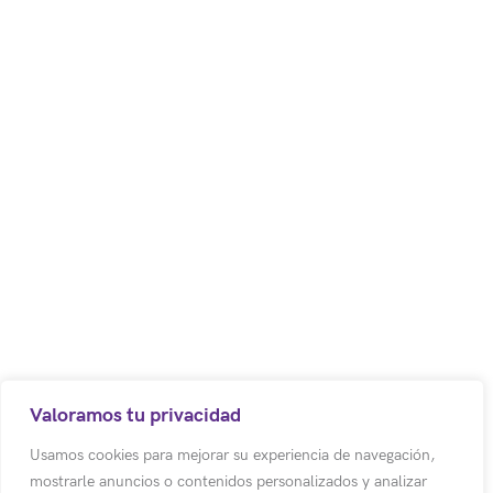
corporativo
Política de Tratamiento de Datos Personales
Aviso d
Código postal: 250017
Bodega 8. Cota – Colombia.
Centro Empresarial los Robles
Autopista Medellín Km. 1
Colombia
(+57) (601) 617 5070 Ext 1011
Valoramos tu privacidad
(+57) 318 500 3803
Usamos cookies para mejorar su experiencia de navegación,
mostrarle anuncios o contenidos personalizados y analizar