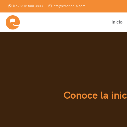
Saltar
(+57) 318 500 3803
info@emotion-a.com
al
contenido
Inicio
Conoce la inic