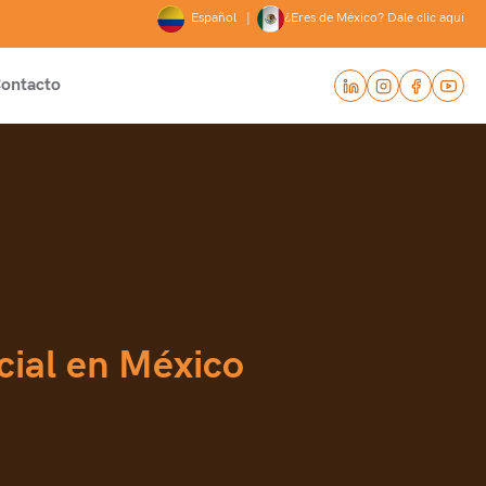
Español |
¿Eres de México? Dale clic aquí
ontacto
ocial en México