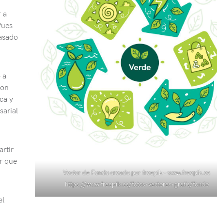
 a
Pues
basado
 a
con
ca y
sarial
rtir
ar que
Vector de Fondo creado por freepik – www.freepik.es
https://www.freepik.es/fotos-vectores-gratis/fondo
el