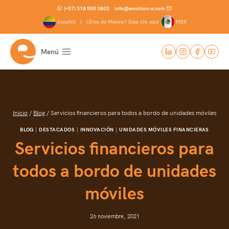
Saltar
(+57) 318 500 3803
info@emotion-a.com
al
Español |
¿Eres de México? Dale clic aquí
MEX
contenido
Menú
Inicio
/
Blog
/
Servicios financieros para todos a bordo de unidades móviles
BLOG
|
DESTACADOS
|
INNOVACIÓN
|
UNIDADES MÓVILES FINANCIERAS
Servicios financieros para
todos a bordo de unidades
móviles
26 noviembre, 2021