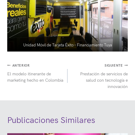
Unidad Móvil de Tarjeta Éxito – Financiamiento Tuya
Navegación
ANTERIOR
SIGUIENTE
El modelo itinerante de
Prestación de servicios de
de
marketing hecho en Colombia
salud con tecnología e
entradas
innovación
Publicaciones Similares