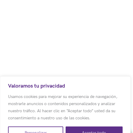
Política de Tratamiento de Datos Personales
Aviso d
Código postal: 250017
Bodega 8. Cota – Colombia.
Centro Empresarial los Robles
Autopista Medellín Km. 1
Colombia
(+57) (601) 617 5070 Ext 1011
Valoramos tu privacidad
(+57) 318 500 3803
Usamos cookies para mejorar su experiencia de navegación,
mostrarle anuncios o contenidos personalizados y analizar
info@emotion-a.com
nuestro tráfico. Al hacer clic en “Aceptar todo” usted da su
consentimiento a nuestro uso de las cookies.
Personalizar
Aceptar todo