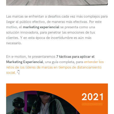
Las marcas se enfrentan a desafíos cada vez más complejos para
llegar al público efectivo, de maneras más efectivas. Por este
motivo, el
marketing experiencial
se presenta como una
solución innovadora, para penetrar las emociones de tus
clientes. Y en esta época de incertidumbre es aún más
necesario.
En e-motion, te presentaremos
7 tácticas para aplicar el
Marketing Experiencial
, una guía completa, para
entender los
retos de los líderes de marcas en tiempos de distanciamiento
social.
👇