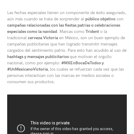
Las fechas especiales tienen un componente de éxito asegurado,
aún más cuando se trata de sorprender al
público objetivo
con
campañas relacionadas con las fiestas patrias o celebraciones
especiales como la navidad
. Marcas como
Trident
o la
tradicional
cerveza Victoria
en México, son un buen ejemplo de
campañas publicitarias que han logrado transmitir mensajes
cargados del sentimiento patrio. Para esto han acudido al uso de
hashtags y mensajes publicitarios
que motivan el orgullo
nacional, como por ejemplo:
#MXEnBocaDeTodos y
#UnMexicanoVictoria
,
los cuales se refuerzan cada vez que las
personas interactúan con las marcas en medios sociales o
consumen sus productos.