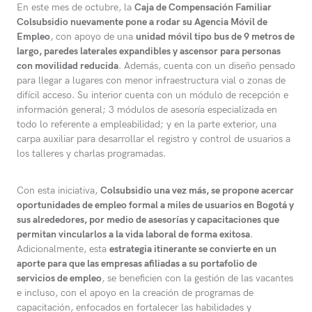
En este mes de octubre, la
Caja de Compensación Familiar
Colsubsidio nuevamente pone a rodar su Agencia Móvil de
Empleo
, con apoyo de una
unidad móvil tipo bus de 9 metros de
largo, paredes laterales expandibles y ascensor para personas
con movilidad reducida
. Además, cuenta con un diseño pensado
para llegar a lugares con menor infraestructura vial o zonas de
difícil acceso. Su interior cuenta con un módulo de recepción e
información general; 3 módulos de asesoría especializada en
todo lo referente a empleabilidad; y en la parte exterior, una
carpa auxiliar para desarrollar el registro y control de usuarios a
los talleres y charlas programadas.
Con esta iniciativa,
Colsubsidio una vez más, se propone acercar
oportunidades de empleo formal a miles de usuarios en Bogotá y
sus alrededores, por medio de asesorías y capacitaciones que
permitan vincularlos a la vida laboral de forma exitosa
.
Adicionalmente, esta
estrategia itinerante se convierte en un
aporte para que las empresas afiliadas a su portafolio de
servicios de empleo
, se beneficien con la gestión de las vacantes
e incluso, con el apoyo en la creación de programas de
capacitación, enfocados en fortalecer las habilidades y