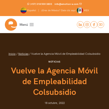
Saltar
(+57) 318 500 3803
info@emotion-a.com
al
Español |
¿Eres de México? Dale clic aquí
MEX
contenido
Menú
Inicio
/
Noticias
/
Vuelve la Agencia Móvil de Empleabilidad Colsubsidio
NOTICIAS
Vuelve la Agencia Móvil
de Empleabilidad
Colsubsidio
18 octubre, 2022