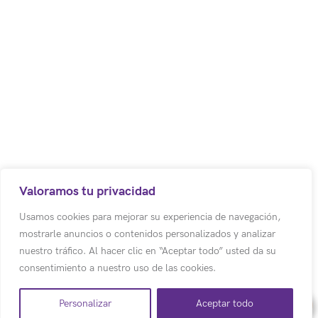
Código postal: 250017
Bodega 8. Cota – Colombia.
Centro Empresarial los Robles
Autopista Medellín Km. 1
Colombia
(+57) (601) 617 5070 Ext 1011
Valoramos tu privacidad
(+57) 318 500 3803
Usamos cookies para mejorar su experiencia de navegación,
mostrarle anuncios o contenidos personalizados y analizar
info@emotion-a.com
nuestro tráfico. Al hacer clic en “Aceptar todo” usted da su
consentimiento a nuestro uso de las cookies.
Personalizar
Aceptar todo
Copyright© 2026 e-motion global SAS. Todos los derechos reservados.