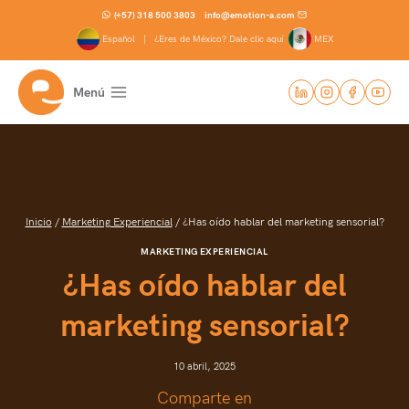
Saltar
(+57) 318 500 3803
info@emotion-a.com
al
Español |
¿Eres de México? Dale clic aquí
MEX
contenido
Menú
Inicio
/
Marketing Experiencial
/
¿Has oído hablar del marketing sensorial?
MARKETING EXPERIENCIAL
¿Has oído hablar del
marketing sensorial?
10 abril, 2025
Comparte en