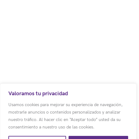
Política de Tratamiento de Datos Personales
Aviso d
Código postal: 250017
Bodega 8. Cota – Colombia.
Centro Empresarial los Robles
Autopista Medellín Km. 1
Colombia
(+57) (601) 617 5070 Ext 1011
Valoramos tu privacidad
(+57) 318 500 3803
Usamos cookies para mejorar su experiencia de navegación,
mostrarle anuncios o contenidos personalizados y analizar
info@emotion-a.com
nuestro tráfico. Al hacer clic en “Aceptar todo” usted da su
consentimiento a nuestro uso de las cookies.