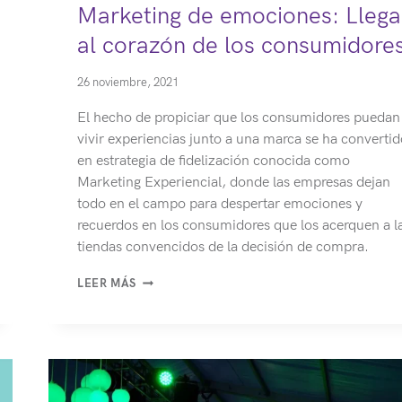
Marketing de emociones: Llega
al corazón de los consumidore
26 noviembre, 2021
El hecho de propiciar que los consumidores puedan
vivir experiencias junto a una marca se ha converti
en estrategia de fidelización conocida como
Marketing Experiencial, donde las empresas dejan
todo en el campo para despertar emociones y
recuerdos en los consumidores que los acerquen a l
tiendas convencidos de la decisión de compra.
MARKETING
LEER MÁS
DE
EMOCIONES:
LLEGA
AL
CORAZÓN