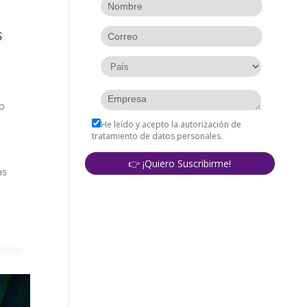
s
do
as