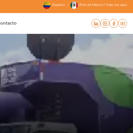
Español |
¿Eres de México? Dale clic aquí
ontacto