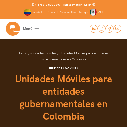
Saltar
(+57) 318 500 3803
info@emotion-a.com
al
Español |
¿Eres de México? Dale clic aquí
MEX
contenido
Menú
Inicio
/
unidades móviles
/
Unidades Móviles para entidades
gubernamentales en Colombia
UNIDADES MÓVILES
Unidades Móviles para
entidades
gubernamentales en
Colombia